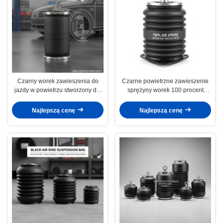
Czarny worek zawieszenia do
Czarne powietrzne zawieszenie
jazdy w powietrzu stworzony dla
sprężyny worek 100 procent
samochodów europejskich
sprężyny powietrznej odpowiedni
oferujący długotrwałe wsparcie
dla europejskich samochodów
Najlepszą cenę
Najlepszą cenę
zawieszenia i wydajność ciężkiej
zapewniając doskonałe wsparcie
pracy
zawieszenia