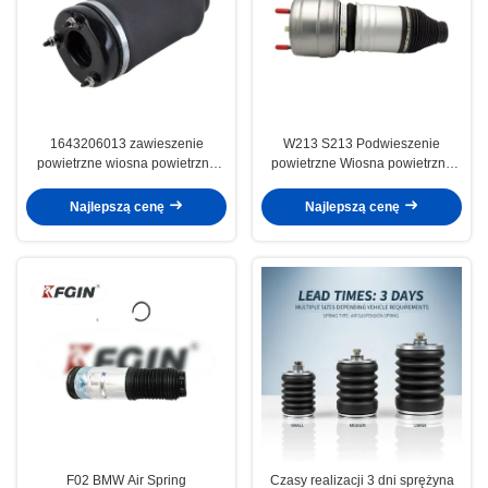
1643206013 zawieszenie
W213 S213 Podwieszenie
powietrzne wiosna powietrzna
powietrzne Wiosna powietrzna
GL320 X164 W164 Mercedes
2133207738 Klasa E Mercedes
Benz wiosna powietrzna
Benz Wiosna powietrzna
Najlepszą cenę
Najlepszą cenę
F02 BMW Air Spring
Czasy realizacji 3 dni sprężyna