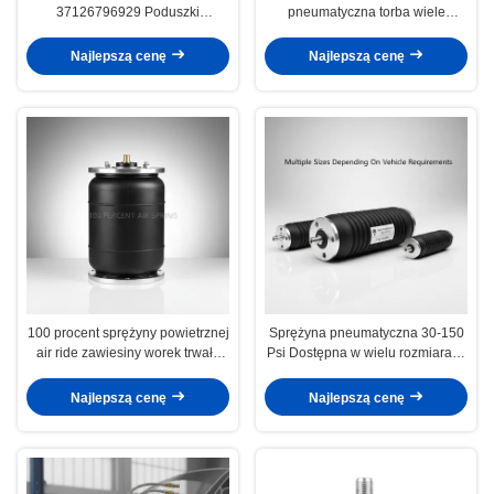
37126796929 Poduszki
pneumatyczna torba wiele
powietrzne z tylnej sprężyny
rozmiarów w zależności od
wymagań pojazdu typ sprężyny
Najlepszą cenę
Najlepszą cenę
sprężyna pneumatyczna
100 procent sprężyny powietrznej
Sprężyna pneumatyczna 30-150
air ride zawiesiny worek trwałe
Psi Dostępna w wielu rozmiarach
ciężkie wymiana dla ciężarówek
w zależności od potrzeb pojazdu,
przyczep i pojazdów użytkowych
2 kg, Trwała
Najlepszą cenę
Najlepszą cenę