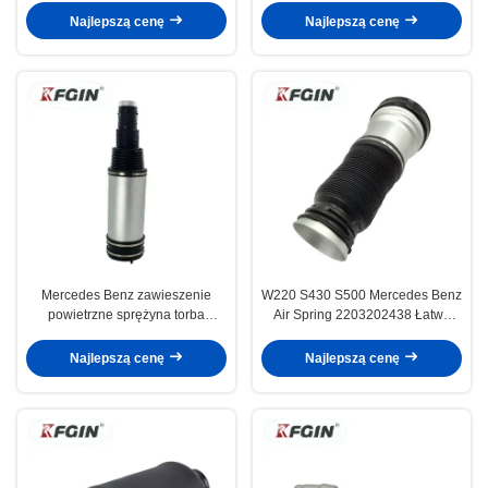
wioskowy powietrzny
Najlepszą cenę
Najlepszą cenę
Mercedes Benz zawieszenie
W220 S430 S500 Mercedes Benz
powietrzne sprężyna torba
Air Spring 2203202438 Łatwa
naprawa 2203205013 W220
instalacja
sprężyna powietrzna
Najlepszą cenę
Najlepszą cenę