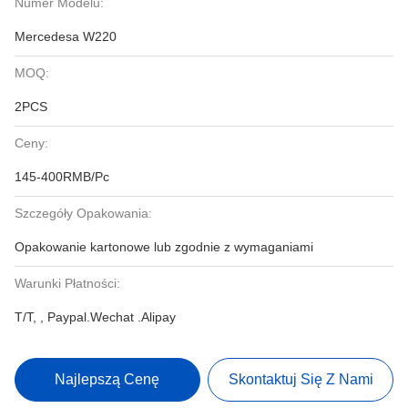
Numer Modelu:
Mercedesa W220
MOQ:
2PCS
Ceny:
145-400RMB/Pc
Szczegóły Opakowania:
Opakowanie kartonowe lub zgodnie z wymaganiami
Warunki Płatności:
T/T, , Paypal.Wechat .Alipay
Najlepszą Cenę
Skontaktuj Się Z Nami