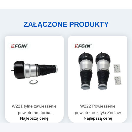
ZAŁĄCZONE PRODUKTY
W221 tylne zawieszenie
W222 Powieszenie
powietrzne, torba
powietrzne z tyłu Zestaw
Najlepszą cenę
Najlepszą cenę
sprężynowa Mercedes Benz
sprężynowy 2223204713
Air Spring 2213205113
2223204813 Części
2213204913
zawieszenia