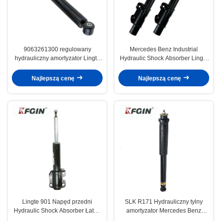
9063261300 regulowany
Mercedes Benz Industrial
hydrauliczny amortyzator Lingte
Hydraulic Shock Absorber Lingte
906 Mercedes Benz amortyzator
906 przedni silnik
Najlepszą cenę
Najlepszą cenę
Lingte 901 Napęd przedni
SLK R171 Hydrauliczny tylny
Hydraulic Shock Absorber Łatwy
amortyzator Mercedes Benz
w montażu Bezpieczeństwo
Wysoka wydajność