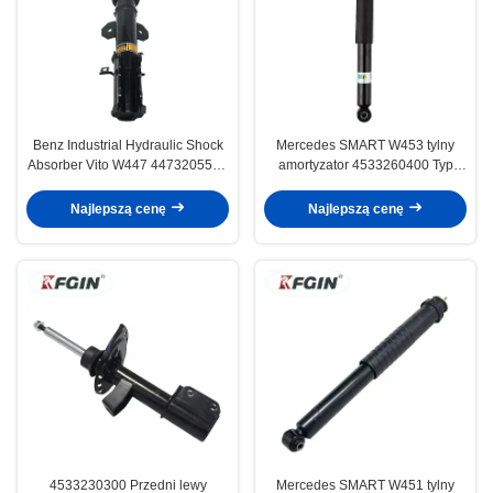
Benz Industrial Hydraulic Shock
Mercedes SMART W453 tylny
Absorber Vito W447 4473205538
amortyzator 4533260400 Typ
Absorber uderzeń przedniego
hydrauliczny
silnika
Najlepszą cenę
Najlepszą cenę
4533230300 Przedni lewy
Mercedes SMART W451 tylny