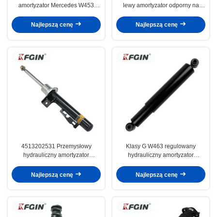
amortyzator Mercedes W453
lewy amortyzator odporny na
odporny na korozję
korozję lekki
Najlepszą cenę
Najlepszą cenę
4513202531 Przemysłowy
Klasy G W463 regulowany
hydrauliczny amortyzator
hydrauliczny amortyzator
Mercedes W451 Amortyzator
0063230200 Amortyzator
Strut
samochodowy
Najlepszą cenę
Najlepszą cenę