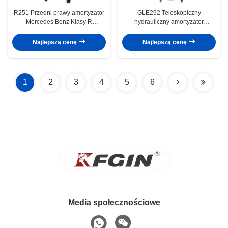
R251 Przedni prawy amortyzator
GLE292 Teleskopiczny
Mercedes Benz Klasy R
hydrauliczny amortyzator
Amortyzator samochodowy
2923200600 Auto amortyzator
Najlepszą cenę
Najlepszą cenę
1
2
3
4
5
6
Media społecznościowe