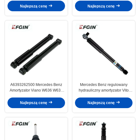
Najlepszą cenę
Najlepszą cenę
A6393262500 Mercedes Benz
Mercedes Benz regulowany
Amortyzator Viano W636 W639
hydrauliczny amortyzator Vito
tylna poduszka
W447 4473264200 Amortyzator
Strut
Najlepszą cenę
Najlepszą cenę