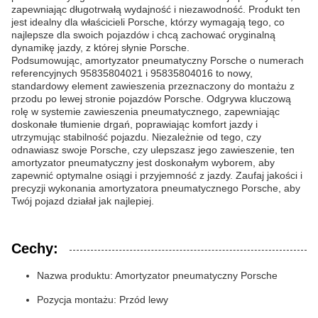
zapewniając długotrwałą wydajność i niezawodność. Produkt ten
jest idealny dla właścicieli Porsche, którzy wymagają tego, co
najlepsze dla swoich pojazdów i chcą zachować oryginalną
dynamikę jazdy, z której słynie Porsche.
Podsumowując, amortyzator pneumatyczny Porsche o numerach
referencyjnych 95835804021 i 95835804016 to nowy,
standardowy element zawieszenia przeznaczony do montażu z
przodu po lewej stronie pojazdów Porsche. Odgrywa kluczową
rolę w systemie zawieszenia pneumatycznego, zapewniając
doskonałe tłumienie drgań, poprawiając komfort jazdy i
utrzymując stabilność pojazdu. Niezależnie od tego, czy
odnawiasz swoje Porsche, czy ulepszasz jego zawieszenie, ten
amortyzator pneumatyczny jest doskonałym wyborem, aby
zapewnić optymalne osiągi i przyjemność z jazdy. Zaufaj jakości i
precyzji wykonania amortyzatora pneumatycznego Porsche, aby
Twój pojazd działał jak najlepiej.
Cechy:
Nazwa produktu: Amortyzator pneumatyczny Porsche
Pozycja montażu: Przód lewy