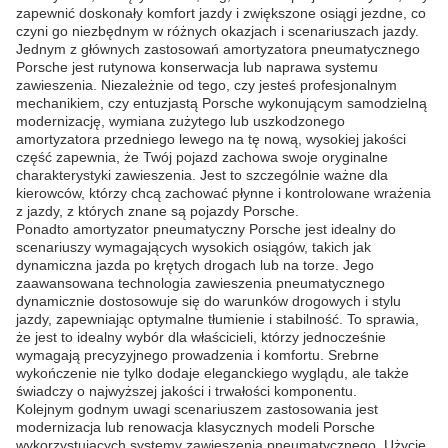
zapewnić doskonały komfort jazdy i zwiększone osiągi jezdne, co
czyni go niezbędnym w różnych okazjach i scenariuszach jazdy.
Jednym z głównych zastosowań amortyzatora pneumatycznego
Porsche jest rutynowa konserwacja lub naprawa systemu
zawieszenia. Niezależnie od tego, czy jesteś profesjonalnym
mechanikiem, czy entuzjastą Porsche wykonującym samodzielną
modernizację, wymiana zużytego lub uszkodzonego
amortyzatora przedniego lewego na tę nową, wysokiej jakości
część zapewnia, że Twój pojazd zachowa swoje oryginalne
charakterystyki zawieszenia. Jest to szczególnie ważne dla
kierowców, którzy chcą zachować płynne i kontrolowane wrażenia
z jazdy, z których znane są pojazdy Porsche.
Ponadto amortyzator pneumatyczny Porsche jest idealny do
scenariuszy wymagających wysokich osiągów, takich jak
dynamiczna jazda po krętych drogach lub na torze. Jego
zaawansowana technologia zawieszenia pneumatycznego
dynamicznie dostosowuje się do warunków drogowych i stylu
jazdy, zapewniając optymalne tłumienie i stabilność. To sprawia,
że jest to idealny wybór dla właścicieli, którzy jednocześnie
wymagają precyzyjnego prowadzenia i komfortu. Srebrne
wykończenie nie tylko dodaje eleganckiego wyglądu, ale także
świadczy o najwyższej jakości i trwałości komponentu.
Kolejnym godnym uwagi scenariuszem zastosowania jest
modernizacja lub renowacja klasycznych modeli Porsche
wykorzystujących systemy zawieszenia pneumatycznego. Użycie