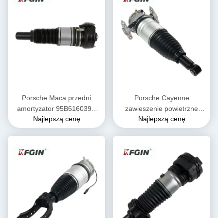
Porsche Maca przedni
Porsche Cayenne
amortyzator 95B616039D
zawieszenie powietrzne
Najlepszą cenę
Najlepszą cenę
dla płynnej pracy
amortyzator 7P6616019K
przednia wysoka precyzja