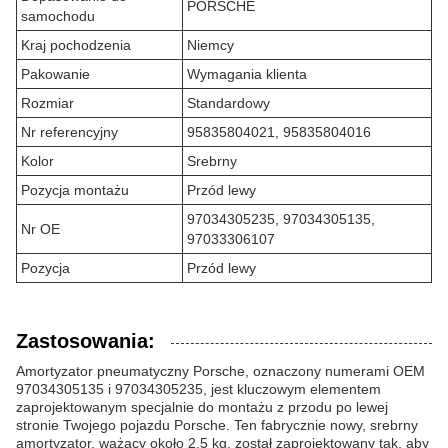
PORSCHE
samochodu
Kraj pochodzenia
Niemcy
Pakowanie
Wymagania klienta
Rozmiar
Standardowy
Nr referencyjny
95835804021, 95835804016
Kolor
Srebrny
Pozycja montażu
Przód lewy
97034305235, 97034305135,
Nr OE
97033306107
Pozycja
Przód lewy
Zastosowania:
Amortyzator pneumatyczny Porsche, oznaczony numerami OEM
97034305135 i 97034305235, jest kluczowym elementem
zaprojektowanym specjalnie do montażu z przodu po lewej
stronie Twojego pojazdu Porsche. Ten fabrycznie nowy, srebrny
amortyzator, ważący około 2,5 kg, został zaprojektowany tak, aby