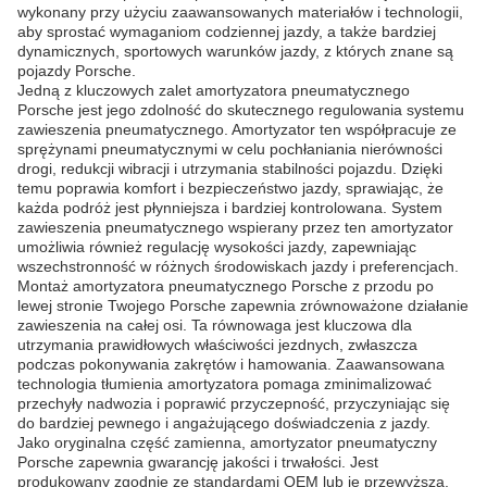
wykonany przy użyciu zaawansowanych materiałów i technologii,
aby sprostać wymaganiom codziennej jazdy, a także bardziej
dynamicznych, sportowych warunków jazdy, z których znane są
pojazdy Porsche.
Jedną z kluczowych zalet amortyzatora pneumatycznego
Porsche jest jego zdolność do skutecznego regulowania systemu
zawieszenia pneumatycznego. Amortyzator ten współpracuje ze
sprężynami pneumatycznymi w celu pochłaniania nierówności
drogi, redukcji wibracji i utrzymania stabilności pojazdu. Dzięki
temu poprawia komfort i bezpieczeństwo jazdy, sprawiając, że
każda podróż jest płynniejsza i bardziej kontrolowana. System
zawieszenia pneumatycznego wspierany przez ten amortyzator
umożliwia również regulację wysokości jazdy, zapewniając
wszechstronność w różnych środowiskach jazdy i preferencjach.
Montaż amortyzatora pneumatycznego Porsche z przodu po
lewej stronie Twojego Porsche zapewnia zrównoważone działanie
zawieszenia na całej osi. Ta równowaga jest kluczowa dla
utrzymania prawidłowych właściwości jezdnych, zwłaszcza
podczas pokonywania zakrętów i hamowania. Zaawansowana
technologia tłumienia amortyzatora pomaga zminimalizować
przechyły nadwozia i poprawić przyczepność, przyczyniając się
do bardziej pewnego i angażującego doświadczenia z jazdy.
Jako oryginalna część zamienna, amortyzator pneumatyczny
Porsche zapewnia gwarancję jakości i trwałości. Jest
produkowany zgodnie ze standardami OEM lub je przewyższa,