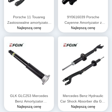
Porsche 11 Touareg
9Y0616039 Porsche
Zastosowalne amortyzatory
Cayenne Amortyzator z
Najlepszą cenę
Najlepszą cenę
7P6616039Q Wysoka
przodu Długotrwały
wszechstronność
zawieszenie powietrzne
Amortyzator
GLK GLC253 Mercedes
Mercedes Benz Hydraulic
Benz Amortyzator
Car Shock Absorber dla GLK
Najlepszą cenę
Najlepszą cenę
2533200130 tylny
GLC253 2533202700