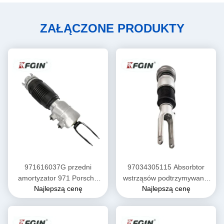
ZAŁĄCZONE PRODUKTY
971616037G przedni
97034305115 Absorbtor
amortyzator 971 Porsche
wstrząsów podtrzymywania
Najlepszą cenę
Najlepszą cenę
Panamera Amortyzator
zawieszenie powietrza
wysokiej wydajności
Porsche Panamera
Absorbtor wstrząsów