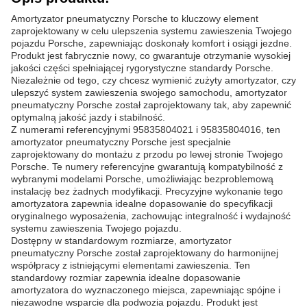
Amortyzator pneumatyczny Porsche to kluczowy element
zaprojektowany w celu ulepszenia systemu zawieszenia Twojego
pojazdu Porsche, zapewniając doskonały komfort i osiągi jezdne.
Produkt jest fabrycznie nowy, co gwarantuje otrzymanie wysokiej
jakości części spełniającej rygorystyczne standardy Porsche.
Niezależnie od tego, czy chcesz wymienić zużyty amortyzator, czy
ulepszyć system zawieszenia swojego samochodu, amortyzator
pneumatyczny Porsche został zaprojektowany tak, aby zapewnić
optymalną jakość jazdy i stabilność.
Z numerami referencyjnymi 95835804021 i 95835804016, ten
amortyzator pneumatyczny Porsche jest specjalnie
zaprojektowany do montażu z przodu po lewej stronie Twojego
Porsche. Te numery referencyjne gwarantują kompatybilność z
wybranymi modelami Porsche, umożliwiając bezproblemową
instalację bez żadnych modyfikacji. Precyzyjne wykonanie tego
amortyzatora zapewnia idealne dopasowanie do specyfikacji
oryginalnego wyposażenia, zachowując integralność i wydajność
systemu zawieszenia Twojego pojazdu.
Dostępny w standardowym rozmiarze, amortyzator
pneumatyczny Porsche został zaprojektowany do harmonijnej
współpracy z istniejącymi elementami zawieszenia. Ten
standardowy rozmiar zapewnia idealne dopasowanie
amortyzatora do wyznaczonego miejsca, zapewniając spójne i
niezawodne wsparcie dla podwozia pojazdu. Produkt jest