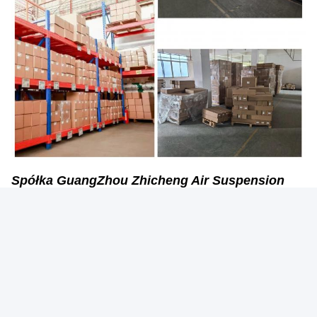
Spółka GuangZhou Zhicheng Air Suspension
Limited
Tagi:
Zawór Sterujący Zawieszeniem Powietrznym
Zawór Sterujący Poduszką Powietrzną