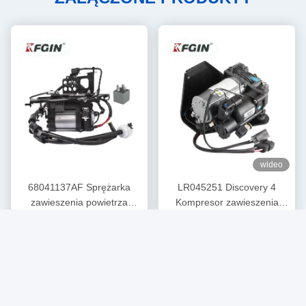
wideo
68041137AF Sprężarka
LR045251 Discovery 4
zawieszenia powietrza
Kompresor zawieszenia
Najlepszą cenę
Najlepszą cenę
pompa Grand Cherokee
powietrznego Rolls Royce
sprężarka zawieszenia
L320 Land Rover
worka powietrznego