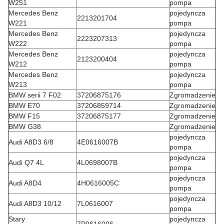
W251
pompa
Mercedes Benz
pojedyncza
2213201704
W221
pompa
Mercedes Benz
pojedyncza
2223207313
W222
pompa
Mercedes Benz
pojedyncza
2123200404
W212
pompa
Mercedes Benz
pojedyncza
W213
pompa
BMW serii 7 F02
37206875176
Zgromadzenie
BMW E70
37206859714
Zgromadzenie
BMW F15
37206875177
Zgromadzenie
BMW G38
Zgromadzenie
pojedyncza
Audi A8D3 6/8
4E0616007B
pompa
pojedyncza
Audi Q7 4L
4L0698007B
pompa
pojedyncza
Audi A8D4
4H0616005C
pompa
pojedyncza
Audi A8D3 10/12
7L0616007
pompa
Stary
pojedyncza