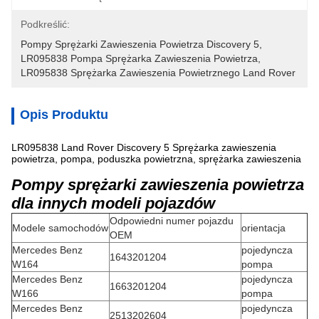
Podkreślić:
Pompy Sprężarki Zawieszenia Powietrza Discovery 5
, 
LR095838 Pompa Sprężarka Zawieszenia Powietrza
, 
LR095838 Sprężarka Zawieszenia Powietrznego Land Rover
Opis Produktu
LR095838 Land Rover Discovery 5 Sprężarka zawieszenia
powietrza, pompa, poduszka powietrzna, sprężarka zawieszenia
Pompy sprężarki zawieszenia powietrza
dla innych modeli pojazdów
Odpowiedni numer pojazdu
Modele samochodów
orientacja
OEM
Mercedes Benz
pojedyncza
1643201204
W164
pompa
Mercedes Benz
pojedyncza
1663201204
W166
pompa
Mercedes Benz
pojedyncza
2513202604