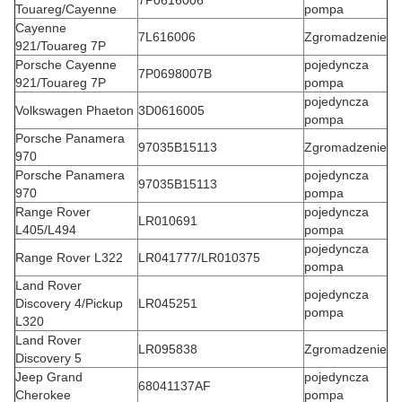
7P0616006
Touareg/Cayenne
pompa
Cayenne
7L616006
Zgromadzenie
921/Touareg 7P
Porsche Cayenne
pojedyncza
7P0698007B
921/Touareg 7P
pompa
pojedyncza
Volkswagen Phaeton
3D0616005
pompa
Porsche Panamera
97035B15113
Zgromadzenie
970
Porsche Panamera
pojedyncza
97035B15113
970
pompa
Range Rover
pojedyncza
LR010691
L405/L494
pompa
pojedyncza
Range Rover L322
LR041777/LR010375
pompa
Land Rover
pojedyncza
Discovery 4/Pickup
LR045251
pompa
L320
Land Rover
LR095838
Zgromadzenie
Discovery 5
Jeep Grand
pojedyncza
68041137AF
Cherokee
pompa