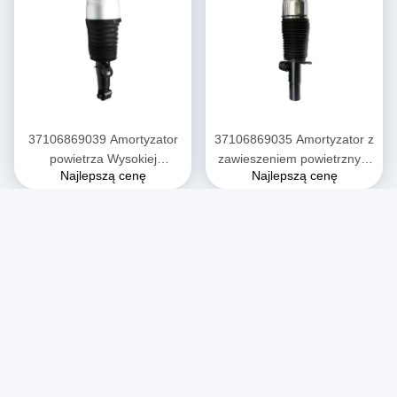
37106869039 Amortyzator
37106869035 Amortyzator z
powietrza Wysokiej
zawieszeniem powietrznym
Najlepszą cenę
Najlepszą cenę
wydajności BMW X5
Amortyzator przedni BMW
Amortyzator