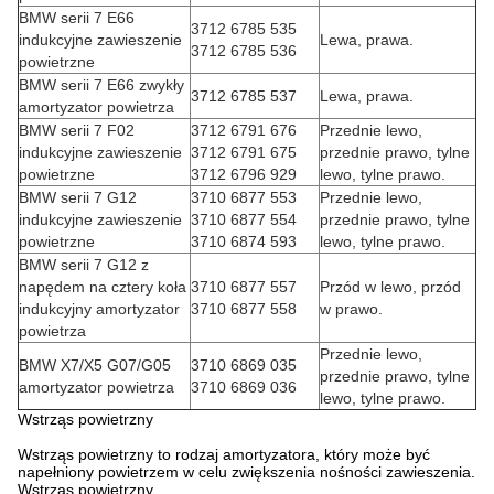
BMW serii 7 E66
3712 6785 535
indukcyjne zawieszenie
Lewa, prawa.
3712 6785 536
powietrzne
BMW serii 7 E66 zwykły
3712 6785 537
Lewa, prawa.
amortyzator powietrza
BMW serii 7 F02
3712 6791 676
Przednie lewo,
indukcyjne zawieszenie
3712 6791 675
przednie prawo, tylne
powietrzne
3712 6796 929
lewo, tylne prawo.
BMW serii 7 G12
3710 6877 553
Przednie lewo,
indukcyjne zawieszenie
3710 6877 554
przednie prawo, tylne
powietrzne
3710 6874 593
lewo, tylne prawo.
BMW serii 7 G12 z
napędem na cztery koła
3710 6877 557
Przód w lewo, przód
indukcyjny amortyzator
3710 6877 558
w prawo.
powietrza
Przednie lewo,
BMW X7/X5 G07/G05
3710 6869 035
przednie prawo, tylne
amortyzator powietrza
3710 6869 036
lewo, tylne prawo.
Wstrząs powietrzny
Wstrząs powietrzny to rodzaj amortyzatora, który może być
napełniony powietrzem w celu zwiększenia nośności zawieszenia.
Wstrząs powietrzny