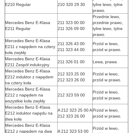
E210 Regular
210 320 29 30
tylne lewo, tylne
prawo.
Przednie lewo,
Mercedes Benz E-Klasa
211 323 00 00
przednie prawo,
E211 Regular
211 326 09 00
tylne lewo, tylne
prawo.
Mercedes Benz E-Klasa
211 326 43 00
Przód w lewo,
E211 z napędem na cztery
211 323 44 00
przód w prawo.
koła zwykły
Mercedes Benz E-Klasa
211 326 01 00
Lewa, prawa.
E211 Zespół indukcyjny
Mercedes Benz E-Klasa
212 323 25 00
Przód w lewo,
E212 induktor z napędem
212 323 26 00
przód w prawo.
na cztery koła
Mercedes Benz E-Klasa
Przód w lewo,
E212 z napędem na
212 323 59 00
przód w prawo.
wszystkie koła zwykły
Mercedes Benz E-Klasa
A 212 323 25 00 A
Przód w lewo,
E212 induktor napędu na
212 323 26 00
przód w prawo.
dwa koła
Mercedes Benz E-Klasa
Przód w lewo,
E212 z napędem na dwa
A 212 323 53 00